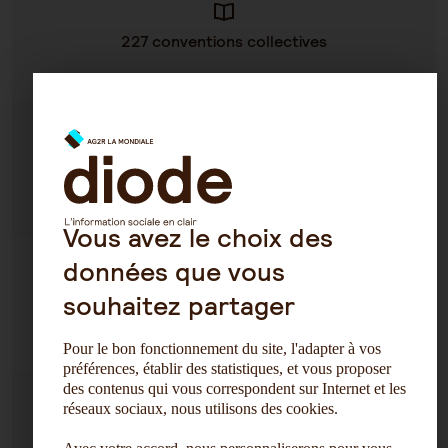
227 conventions collectives
2 200 mises à jour / an en moyenne
Vous avez le choix des
données que vous
souhaitez partager
Près de 2000 alertes emails / an en moyenne
Pour le bon fonctionnement du site, l'adapter à vos
préférences, établir des statistiques, et vous proposer
des contenus qui vous correspondent sur Internet et les
réseaux sociaux, nous utilisons des cookies.
1 Équipe de juristes dédiée