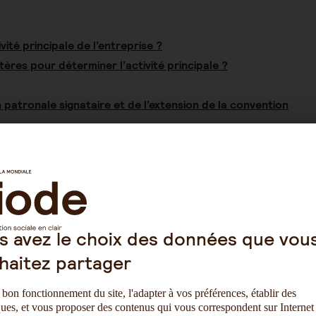
ivité principale de l’entreprise ?
ritères pour déterminer l’activité principale ?
 patronale signataire et de l’extension de la convention
le est l’activité principale de l’entre
mise à une convention collective, il est nécessaire de s’intére
s avez le choix des données que vou
treprise est le plus souvent déterminée par référence à la No
haitez partager
par l’INSEE.
 bon fonctionnement du site, l'adapter à vos préférences, établir des
ur indicative.
C’est l’activité réelle qui détermine l’assujetti
iques, et vous proposer des contenus qui vous correspondent sur Internet 