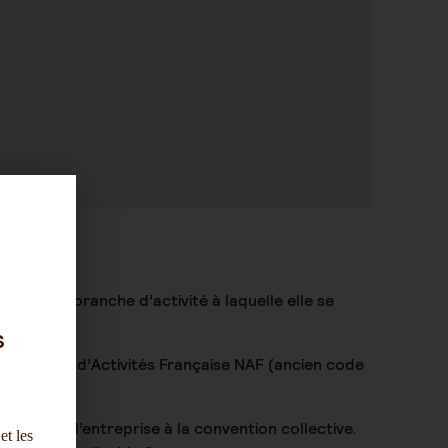
prise ?
sser à la branche d’activité à laquelle elle se
s
menclature d’Activités Française NAF (ancien code
ssement de l’entreprise à la convention collective.
et les