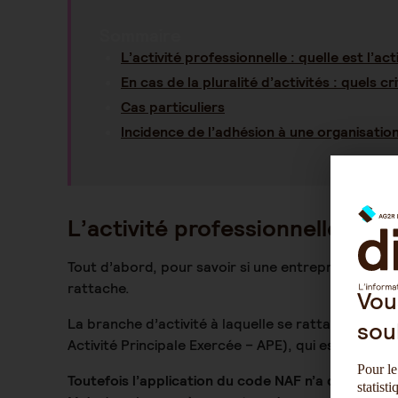
Sommaire
L’activité professionnelle : quelle est l’act
En cas de la pluralité d’activités : quels c
Cas particuliers
Incidence de l’adhésion à une organisation
L’activité professionnelle : quel
Tout d’abord, pour savoir si une entreprise est sou
rattache.
Vou
La branche d’activité à laquelle se rattache l’en
sou
Activité Principale Exercée – APE), qui est établie 
Pour le
Toutefois l’application du code NAF n’a qu’une vale
statist